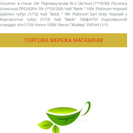
посипок в стіках 24г Перламутрова №2 (4стіки) (1*10/50)
Посипка
(палочка) ПРОЗОРА 10г (1*25/200)
Чай "Batik " 100г Platinum Чорний
Цейлон тубус (1/12)
Чай "Batik " 90г Platinum Earl Grey Чорний з
бергамотом тубус (1/12)
Чай "Batik" 100ф/п*2г Королівський
стандарт з/я (1/10)
Чипси 1000г бекон "Жайвір" ЕКРАН (1/1)
ТОРГОВА МЕРЕЖА МАГАЗИНІВ