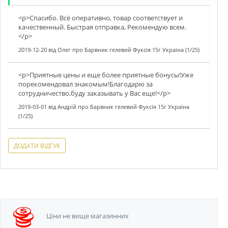
<p>Спасибо. Всё оперативно, товар соответствует и
качественный. Быстрая отправка, Рекомендую всем.
</p>
2019-12-20
від
Олег
про
Барвник гелевий Фуксія 15г Україна (1/25)
<p>Приятные цены и еще более приятные бонусы!Уже
порекомендовал знакомым!Благодарю за
сотрудничество,буду заказывать у Вас еще!</p>
2019-03-01
від
Андрій
про
Барвник гелевий Фуксія 15г Україна
(1/25)
ДОДАТИ ВІДГУК
Ціни не вище
магазинних