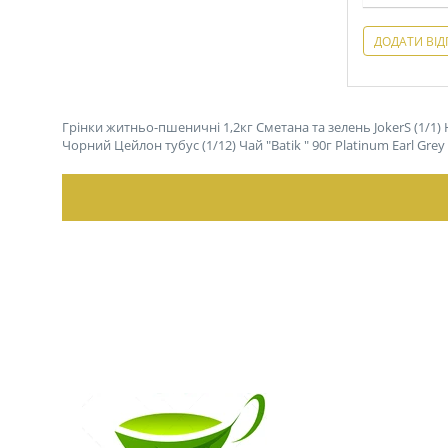
ДОДАТИ ВІД
Грінки житньо-пшеничні 1,2кг Сметана та зелень JokerS (1/1)
Чорний Цейлон тубус (1/12)
Чай "Batik " 90г Platinum Earl Gr