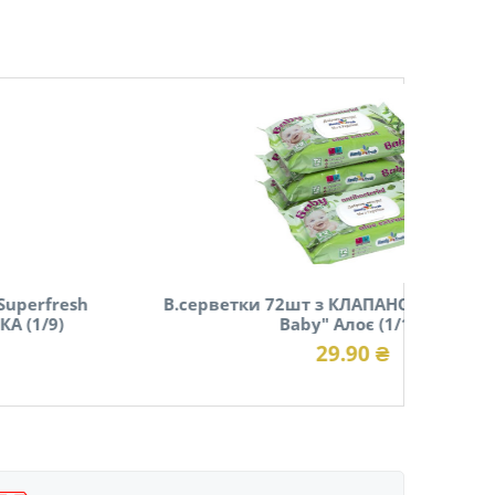
В.серветки 72шт з КЛАПАНОМ "Handy Fresh
В.се
Baby" Алоє (1/16)
29.90 ₴