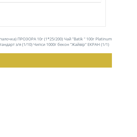
палочка) ПРОЗОРА 10г (1*25/200)
Чай "Batik " 100г Platinum
андарт з/я (1/10)
Чипси 1000г бекон "Жайвір" ЕКРАН (1/1)