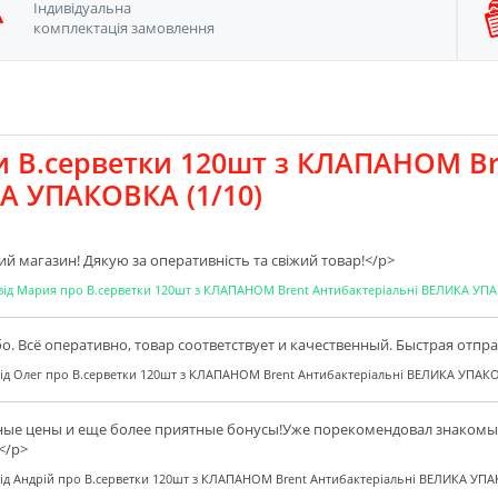
Iндивідуальна
комплектація замовлення
и В.серветки 120шт з КЛАПАНОМ Br
А УПАКОВКА (1/10)
й магазин! Дякую за оперативнiсть та свiжий товар!</p>
від
Мария
про
В.серветки 120шт з КЛАПАНОМ Brent Антибактеріальні ВЕЛИКА УПА
о. Всё оперативно, товар соответствует и качественный. Быстрая отпр
ід
Олег
про
В.серветки 120шт з КЛАПАНОМ Brent Антибактеріальні ВЕЛИКА УПАКО
ые цены и еще более приятные бонусы!Уже порекомендовал знакомым
</p>
ід
Андрій
про
В.серветки 120шт з КЛАПАНОМ Brent Антибактеріальні ВЕЛИКА УПАК