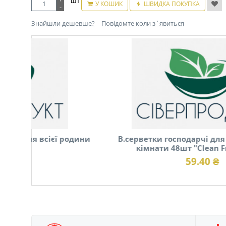
шт
У КОШИК
ШВИДКА ПОКУПКА
-
Знайшли дешевше?
Повідомте коли з`явиться
родини
В.серветки господарчі для кухні та ванної
кімнати 48шт "Clean Fresh" (1/16)
59.40 ₴