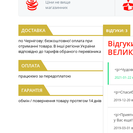
Ціни не вище
магазинних
ДОСТАВКА
ВІДГУКИ: 3
по Чернігову: безкоштовно! оплата при
Відгук
отриманні товара. В інші регіони України
ВЕЛИК
відповідно до тарифів обраного перевізника
ОПЛАТА
<p>Чудови
працюємо за передоплатою
2021-01-22
ГАРАНТІЯ
<p>Спасиб
2019-12-20
в
обмін / повернення товару протягом 14 днів
<p>Приятн
у Вас еще!
2019-03-01
в