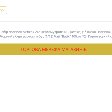
ГУК
Набір посипок в стіках 24г Перламутрова №2 (4стіки) (1*10/50)
Посипка (
ey Чорний з бергамотом тубус (1/12)
Чай "Batik" 100ф/п*2г Королівський ст
ТОРГОВА МЕРЕЖА МАГАЗИНІВ