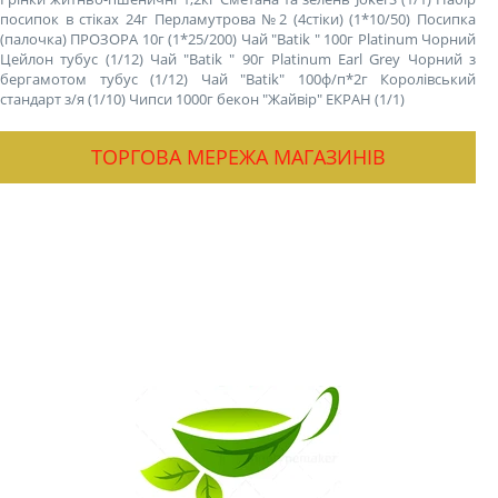
посипок в стіках 24г Перламутрова №2 (4стіки) (1*10/50)
Посипка
(палочка) ПРОЗОРА 10г (1*25/200)
Чай "Batik " 100г Platinum Чорний
Цейлон тубус (1/12)
Чай "Batik " 90г Platinum Earl Grey Чорний з
бергамотом тубус (1/12)
Чай "Batik" 100ф/п*2г Королівський
стандарт з/я (1/10)
Чипси 1000г бекон "Жайвір" ЕКРАН (1/1)
ТОРГОВА МЕРЕЖА МАГАЗИНІВ