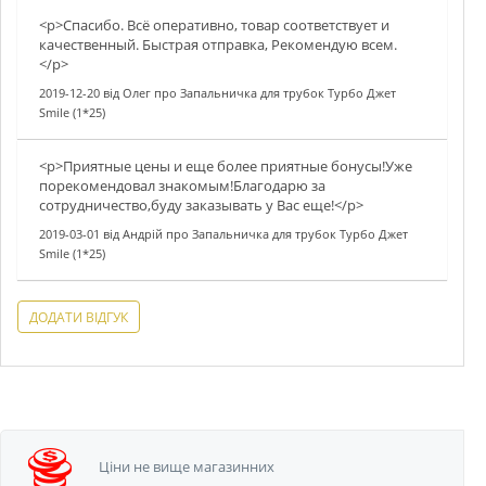
<p>Спасибо. Всё оперативно, товар соответствует и
качественный. Быстрая отправка, Рекомендую всем.
</p>
2019-12-20
від
Олег
про
Запальничка для трубок Турбо Джет
Smile (1*25)
<p>Приятные цены и еще более приятные бонусы!Уже
порекомендовал знакомым!Благодарю за
сотрудничество,буду заказывать у Вас еще!</p>
2019-03-01
від
Андрій
про
Запальничка для трубок Турбо Джет
Smile (1*25)
ДОДАТИ ВІДГУК
Ціни не вище
магазинних