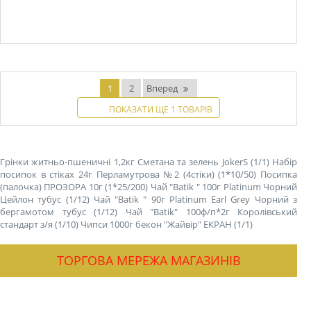
В наявності
1
2
Вперед
ПОКАЗАТИ ЩЕ 1 ТОВАРІВ
Грінки житньо-пшеничні 1,2кг Сметана та зелень JokerS (1/1)
Набір
посипок в стіках 24г Перламутрова №2 (4стіки) (1*10/50)
Посипка
(палочка) ПРОЗОРА 10г (1*25/200)
Чай "Batik " 100г Platinum Чорний
Цейлон тубус (1/12)
Чай "Batik " 90г Platinum Earl Grey Чорний з
бергамотом тубус (1/12)
Чай "Batik" 100ф/п*2г Королівський
стандарт з/я (1/10)
Чипси 1000г бекон "Жайвір" ЕКРАН (1/1)
ТОРГОВА МЕРЕЖА МАГАЗИНІВ