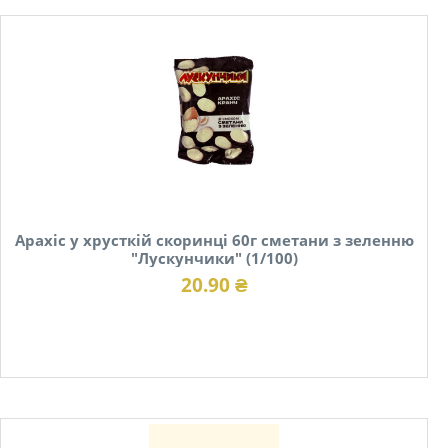
Арахіс у хрусткій скоринці 60г сметани з зеленню
"Лускунчики" (1/100)
20.90 ₴
В наявності