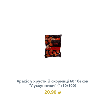
В наявності
Арахіс у хрусткій скоринці 60г бекон
"Лускунчики" (1/10/100)
20.90 ₴