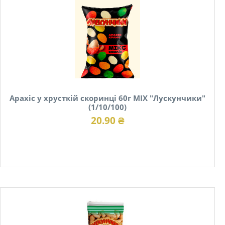
Арахіс у хрусткій скоринці 60г MIX "Лускунчики"
(1/10/100)
20.90 ₴
В наявності