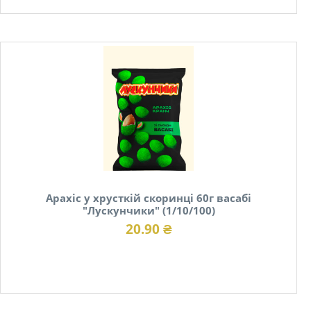
В наявності
Арахіс у хрусткій скоринці 60г васабі
"Лускунчики" (1/10/100)
20.90 ₴
В наявності