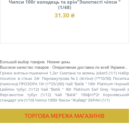
Чипси 100г холодець та хрін"Золотисті чіпси "
(1/48)
31.30 ₴
В наявності
Большой выбор товаров. Низкие цены.
Высокое качество товаров · Оперативная доставка по всей Украине · Удобная оплата
Грінки житньо-пшеничні 1,2кг Сметана та зелень JokerS (1/1)
Набір
посипок в стіках 24г Перламутрова №2 (4стіки) (1*10/50)
Посипка
(палочка) ПРОЗОРА 10г (1*25/200)
Чай "Batik " 100г Platinum Чорний
Цейлон тубус (1/12)
Чай "Batik " 90г Platinum Earl Grey Чорний з
бергамотом тубус (1/12)
Чай "Batik" 100ф/п*2г Королівський
стандарт з/я (1/10)
Чипси 1000г бекон "Жайвір" ЕКРАН (1/1)
ТОРГОВА МЕРЕЖА МАГАЗИНІВ