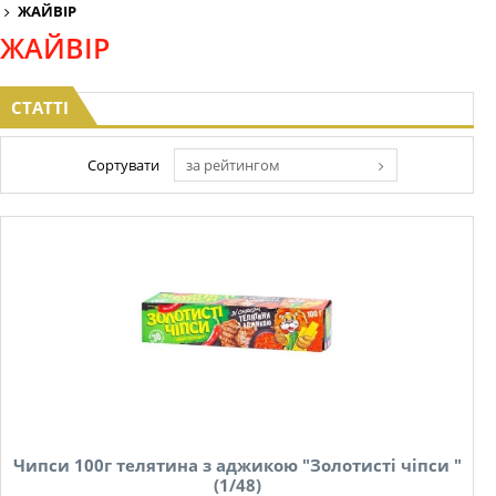
ЖАЙВІР
ЖАЙВІР
СТАТТІ
Сортувати
за рейтингом
Чипси 100г телятина з аджикою "Золотисті чіпси "
(1/48)