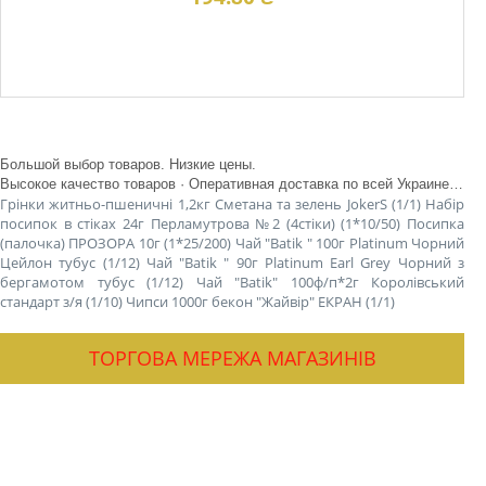
В наявності
Большой выбор товаров. Низкие цены.
Высокое качество товаров · Оперативная доставка по всей Украине · Удобная оплата
Грінки житньо-пшеничні 1,2кг Сметана та зелень JokerS (1/1)
Набір
посипок в стіках 24г Перламутрова №2 (4стіки) (1*10/50)
Посипка
(палочка) ПРОЗОРА 10г (1*25/200)
Чай "Batik " 100г Platinum Чорний
Цейлон тубус (1/12)
Чай "Batik " 90г Platinum Earl Grey Чорний з
бергамотом тубус (1/12)
Чай "Batik" 100ф/п*2г Королівський
стандарт з/я (1/10)
Чипси 1000г бекон "Жайвір" ЕКРАН (1/1)
ТОРГОВА МЕРЕЖА МАГАЗИНІВ