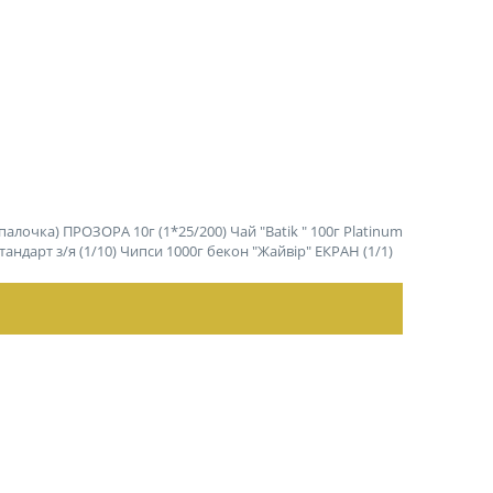
палочка) ПРОЗОРА 10г (1*25/200)
Чай "Batik " 100г Platinum
андарт з/я (1/10)
Чипси 1000г бекон "Жайвір" ЕКРАН (1/1)