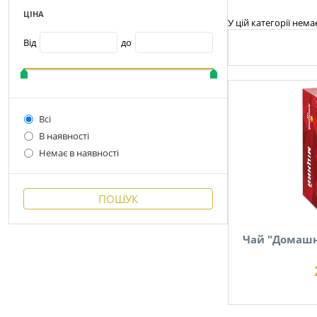
ЦІНА
У цій категорії нема
Від
до
Всі
В наявності
Немає в наявності
Чай "Домашн
В наявності