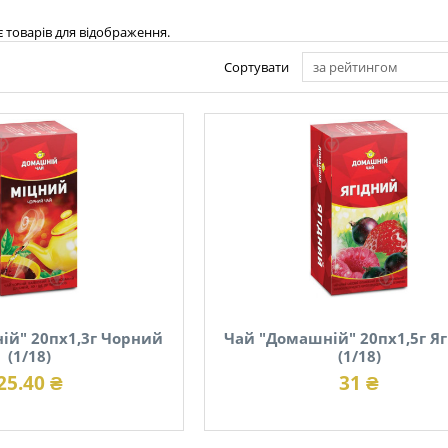
є товарів для відображення.
Сортувати
за рейтингом
ій" 20пх1,3г Чорний
Чай "Домашній" 20пх1,5г Я
(1/18)
(1/18)
25.40 ₴
31 ₴
В наявності