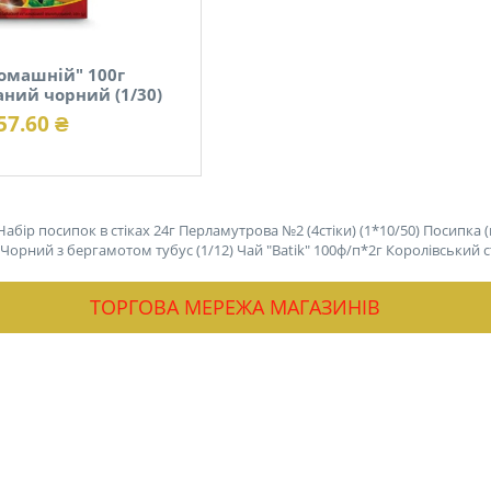
омашній" 100г
ний чорний (1/30)
57.60 ₴
Набір посипок в стіках 24г Перламутрова №2 (4стіки) (1*10/50)
Посипка (
ey Чорний з бергамотом тубус (1/12)
Чай "Batik" 100ф/п*2г Королівський ст
ТОРГОВА МЕРЕЖА МАГАЗИНІВ