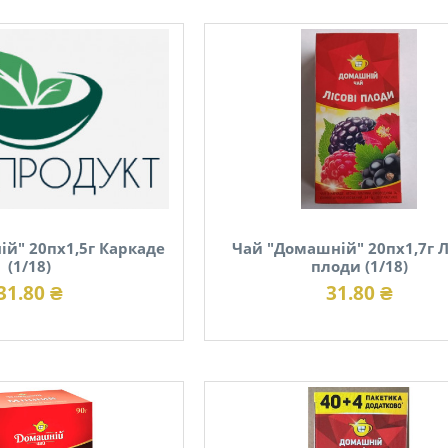
й" 20пх1,5г Каркаде
Чай "Домашній" 20пх1,7г Л
(1/18)
плоди (1/18)
31.80 ₴
31.80 ₴
В наявності