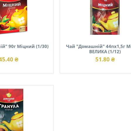
й" 90г Міцний (1/30)
Чай "Домашній" 44пх1,5г М
ВЕЛИКА (1/12)
45.40 ₴
51.80 ₴
В наявності