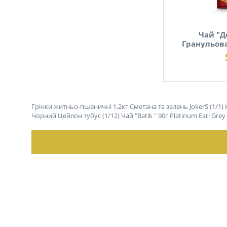
Чай "Д
Гранульова
В наявності
Грінки житньо-пшеничні 1,2кг Сметана та зелень JokerS (1/1)
Чорний Цейлон тубус (1/12)
Чай "Batik " 90г Platinum Earl Gr