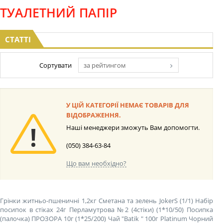
ТУАЛЕТНИЙ ПАПІР
СТАТТІ
Сортувати
за рейтингом
У ЦІЙ КАТЕГОРІЇ НЕМАЄ ТОВАРІВ ДЛЯ
ВІДОБРАЖЕННЯ.
Наші менеджери зможуть Вам допомогти.
(050) 384-63-84
Що вам необхідно?
Грінки житньо-пшеничні 1,2кг Сметана та зелень JokerS (1/1)
Набір
посипок в стіках 24г Перламутрова №2 (4стіки) (1*10/50)
Посипка
(палочка) ПРОЗОРА 10г (1*25/200)
Чай "Batik " 100г Platinum Чорний