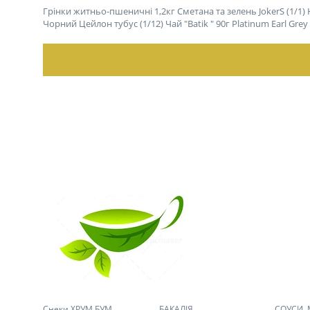
Грінки житньо-пшеничні 1,2кг Сметана та зелень JokerS (1/1)
Чорний Цейлон тубус (1/12)
Чай "Batik " 90г Platinum Earl Gr
Снеки ХРУМ БУМ
БАКАЛІЯ
СОУСИ,