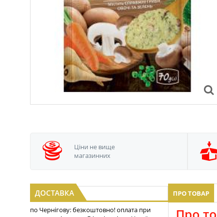
Ціни не вище
магазинних
ДОСТАВКА
ПРО ТОВАР
по Чернігову: безкоштовно! оплата при
Про то