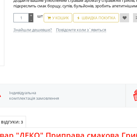
Додайте вашим улюбленим стравам аромату справжніх грибів, ов
підкреслить смак борщу, супів, бульйонів, зробить апетитнішими о
+
шт
У КОШИК
ШВИДКА ПОКУПКА
-
Знайшли дешевше?
Повідомте коли з`явиться
Iндивідуальна
комплектація замовлення
ВІДГУКИ: 3
вар "ДЕКО" Приправа смакова Грибн