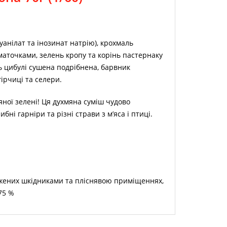
гуанілат та інозинат натрію), крохмаль
аточками, зелень кропу та корінь пастернаку
нь цибулі сушена подрібнена, барвник
ірчиці та селери.
ної зелені! Ця духмяна суміш чудово
ні гарніри та різні страви з м’яса і птиці.
ражених шкідниками та пліснявою приміщеннях,
 75 %