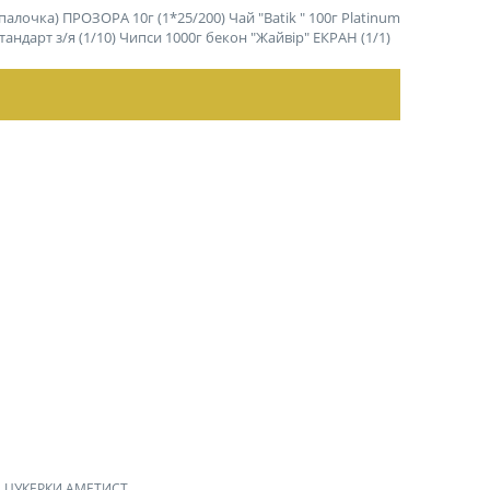
палочка) ПРОЗОРА 10г (1*25/200)
Чай "Batik " 100г Platinum
андарт з/я (1/10)
Чипси 1000г бекон "Жайвір" ЕКРАН (1/1)
ЦУКЕРКИ АМЕТИСТ,