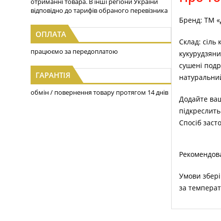
отриманні товара. В інші регіони України
відповідно до тарифів обраного перевізника
Бренд: ТМ «
ОПЛАТА
Склад: сіль 
працюємо за передоплатою
кукурудзяни
сушені подр
ГАРАНТІЯ
натуральний
обмін / повернення товару протягом 14 днів
Додайте ваш
підкреслить 
Спосіб заст
Рекомендова
Умови збері
за температ