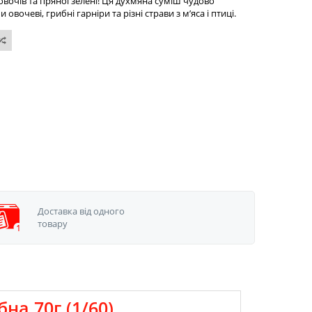
очів та пряної зелені! Ця духмяна суміш чудово
вочеві, грибні гарніри та різні страви з м’яса і птиці.
Доставка від одного
товару
а 70г (1/60)