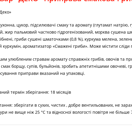
Деко»
кухонна, цукор, підсилювачі смаку та аромату (глутамат натрію, 
й, жир пальмовий частково гідрогенізований, морква сушена шм
ібнені, гриби сушені шматочками (0,8 %), куркума мелена, зеле
 куркумін, ароматизатор «Смажені гриби». Може містити сліди г
им улюбленим стравам аромату справжніх грибів, овочів та пря
смак борщу, супів, бульйонів, зробить апетитнішими овочеві, гриб
осування приправи вказаний на упаковці.
ний термін зберігання: 18 місяців
гання: зберігати в сухих, чистих , добре вентильованих, не за
ури не вище ніж 25 °С та відносної вологості повітря не більше