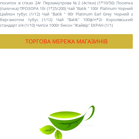
посипок в стіках 24г Перламутрова №2 (4стіки) (1*10/50)
Посипка
(палочка) ПРОЗОРА 10г (1*25/200)
Чай "Batik " 100г Platinum Чорний
Цейлон тубус (1/12)
Чай "Batik " 90г Platinum Earl Grey Чорний з
бергамотом тубус (1/12)
Чай "Batik" 100ф/п*2г Королівський
стандарт з/я (1/10)
Чипси 1000г бекон "Жайвір" ЕКРАН (1/1)
ТОРГОВА МЕРЕЖА МАГАЗИНІВ