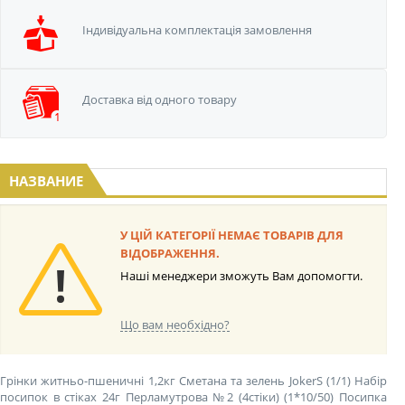
Iндивідуальна
комплектація замовлення
Доставка від одного
товару
НАЗВАНИЕ
У ЦІЙ КАТЕГОРІЇ НЕМАЄ ТОВАРІВ ДЛЯ
ВІДОБРАЖЕННЯ.
Наші менеджери зможуть Вам допомогти.
Що вам необхідно?
Грінки житньо-пшеничні 1,2кг Сметана та зелень JokerS (1/1)
Набір
посипок в стіках 24г Перламутрова №2 (4стіки) (1*10/50)
Посипка