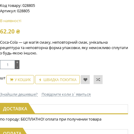
Код товару:
028805
Артикул:
028805
В наявності
62.20
₴
Coca-Cola — це магія смаку, неповторний смак, унікальна
рецептура та неповторна форма упаковки, яку неможливо сплутати
з будь-якою іншою.
+
-
шт
У КОШИК
ШВИДКА ПОКУПКА
Знайшли дешевше?
Повідомте коли з`явиться
ДОСТАВКА
по городу: БЕСПЛАТНО! оплата при получении товара
ОПЛАТА