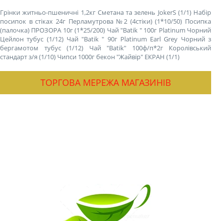
Грінки житньо-пшеничні 1,2кг Сметана та зелень JokerS (1/1)
Набір
посипок в стіках 24г Перламутрова №2 (4стіки) (1*10/50)
Посипка
(палочка) ПРОЗОРА 10г (1*25/200)
Чай "Batik " 100г Platinum Чорний
Цейлон тубус (1/12)
Чай "Batik " 90г Platinum Earl Grey Чорний з
бергамотом тубус (1/12)
Чай "Batik" 100ф/п*2г Королівський
стандарт з/я (1/10)
Чипси 1000г бекон "Жайвір" ЕКРАН (1/1)
ТОРГОВА МЕРЕЖА МАГАЗИНІВ