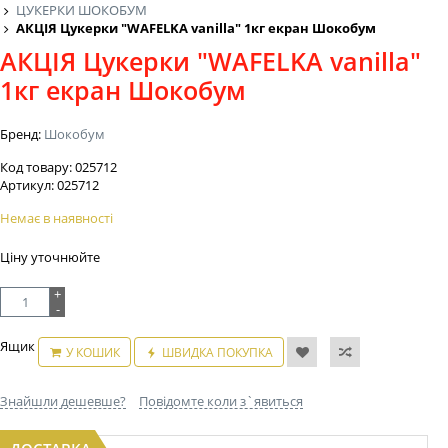
ЦУКЕРКИ ШОКОБУМ
АКЦІЯ Цукерки "WAFELKA vanilla" 1кг екран Шокобум
АКЦІЯ Цукерки "WAFELKA vanilla"
1кг екран Шокобум
Бренд:
Шокобум
Код товару:
025712
Артикул:
025712
Немає в наявності
Ціну уточнюйте
+
-
Ящик
У КОШИК
ШВИДКА ПОКУПКА
Знайшли дешевше?
Повідомте коли з`явиться