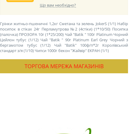
Що вам необхідно?
Грінки житньо-пшеничні 1,2кг Сметана та зелень JokerS (1/1)
Набір
посипок в стіках 24г Перламутрова №2 (4стіки) (1*10/50)
Посипка
(палочка) ПРОЗОРА 10г (1*25/200)
Чай "Batik " 100г Platinum Чорний
Цейлон тубус (1/12)
Чай "Batik " 90г Platinum Earl Grey Чорний з
бергамотом тубус (1/12)
Чай "Batik" 100ф/п*2г Королівський
стандарт з/я (1/10)
Чипси 1000г бекон "Жайвір" ЕКРАН (1/1)
ТОРГОВА МЕРЕЖА МАГАЗИНІВ