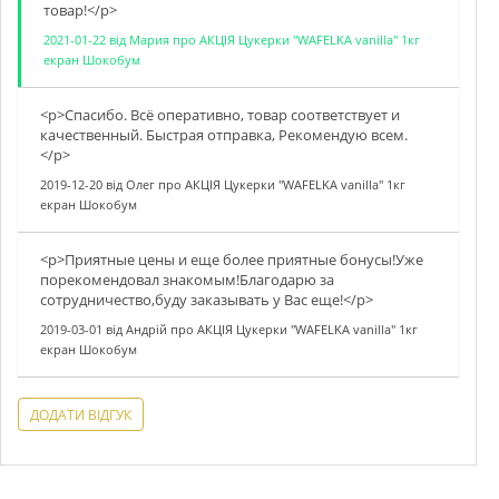
товар!</p>
2021-01-22
від
Мария
про
АКЦІЯ Цукерки "WAFELKA vanilla" 1кг
екран Шокобум
<p>Спасибо. Всё оперативно, товар соответствует и
качественный. Быстрая отправка, Рекомендую всем.
</p>
2019-12-20
від
Олег
про
АКЦІЯ Цукерки "WAFELKA vanilla" 1кг
екран Шокобум
<p>Приятные цены и еще более приятные бонусы!Уже
порекомендовал знакомым!Благодарю за
сотрудничество,буду заказывать у Вас еще!</p>
2019-03-01
від
Андрій
про
АКЦІЯ Цукерки "WAFELKA vanilla" 1кг
екран Шокобум
ДОДАТИ ВІДГУК