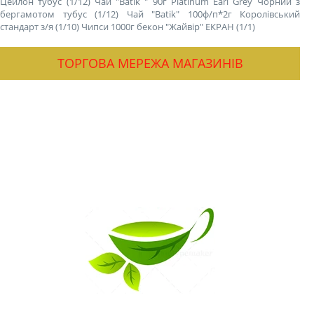
Цейлон тубус (1/12)
Чай "Batik " 90г Platinum Earl Grey Чорний з
бергамотом тубус (1/12)
Чай "Batik" 100ф/п*2г Королівський
стандарт з/я (1/10)
Чипси 1000г бекон "Жайвір" ЕКРАН (1/1)
ТОРГОВА МЕРЕЖА МАГАЗИНІВ