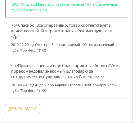
2021-01-22
від
Мария
про
Барвник гелевий 100г помаранчевий
туба "Top decor" (1/2)
<p>Спасибо. Всё оперативно, товар соответствует и
качественный. Быстрая отправка, Рекомендую всем.
</p>
2019-12-20
від
Олег
про
Барвник гелевий 100г помаранчевий
туба "Top decor" (1/2)
<p>Приятные цены и еще более приятные бонусы!Уже
порекомендовал знакомым!Благодарю за
сотрудничество,буду заказывать у Вас еще!</p>
2019-03-01
від
Андрій
про
Барвник гелевий 100г помаранчевий
туба "Top decor" (1/2)
ДОДАТИ ВІДГУК