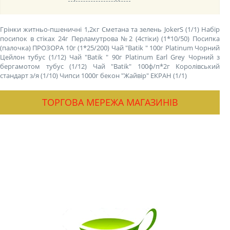
Грінки житньо-пшеничні 1,2кг Сметана та зелень JokerS (1/1)
Набір
посипок в стіках 24г Перламутрова №2 (4стіки) (1*10/50)
Посипка
(палочка) ПРОЗОРА 10г (1*25/200)
Чай "Batik " 100г Platinum Чорний
Цейлон тубус (1/12)
Чай "Batik " 90г Platinum Earl Grey Чорний з
бергамотом тубус (1/12)
Чай "Batik" 100ф/п*2г Королівський
стандарт з/я (1/10)
Чипси 1000г бекон "Жайвір" ЕКРАН (1/1)
ТОРГОВА МЕРЕЖА МАГАЗИНІВ