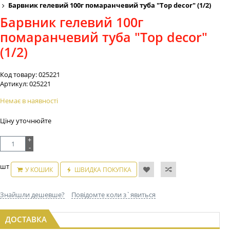
Барвник гелевий 100г помаранчевий туба "Top decor" (1/2)
Барвник гелевий 100г
помаранчевий туба "Top decor"
(1/2)
Код товару:
025221
Артикул:
025221
Немає в наявності
Ціну уточнюйте
+
-
шт
У КОШИК
ШВИДКА ПОКУПКА
Знайшли дешевше?
Повідомте коли з`явиться
ДОСТАВКА