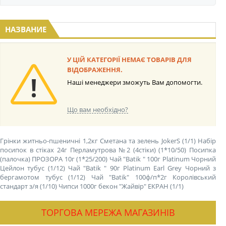
НАЗВАНИЕ
У ЦІЙ КАТЕГОРІЇ НЕМАЄ ТОВАРІВ ДЛЯ
ВІДОБРАЖЕННЯ.
Наші менеджери зможуть Вам допомогти.
Що вам необхідно?
Грінки житньо-пшеничні 1,2кг Сметана та зелень JokerS (1/1)
Набір
посипок в стіках 24г Перламутрова №2 (4стіки) (1*10/50)
Посипка
(палочка) ПРОЗОРА 10г (1*25/200)
Чай "Batik " 100г Platinum Чорний
Цейлон тубус (1/12)
Чай "Batik " 90г Platinum Earl Grey Чорний з
бергамотом тубус (1/12)
Чай "Batik" 100ф/п*2г Королівський
стандарт з/я (1/10)
Чипси 1000г бекон "Жайвір" ЕКРАН (1/1)
ТОРГОВА МЕРЕЖА МАГАЗИНІВ