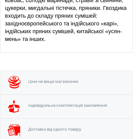
ковбас, солодкі маринади, страви зі свинини,
цукерки, мигдальні тістечка, пряники.
Гвоздика
входить до складу пряних сумішей:
західноєвропейського та індійського «карі»,
індійських пряних сумішей, китайської «усян-
мень» та інших.
Ціни не вище
магазинних
Iндивідуальна
комплектація замовлення
Доставка від одного
товару