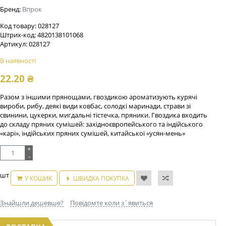
Бренд:
Впрок
Код товару:
028127
Штрих-код:
4820138101068
Артикул:
028127
В наявності
22.20
₴
Разом з іншими прянощами, гвоздикою ароматизують курячі
вироби, рибу, деякі види ковбас, солодкі маринади, страви зі
свинини, цукерки, мигдальні тістечка, пряники. Гвоздика входить
до складу пряних сумішей: західноєвропейського та індійського
«карі», індійських пряних сумішей, китайської «усян-мень»
+
-
шт
У КОШИК
ШВИДКА ПОКУПКА
Знайшли дешевше?
Повідомте коли з`явиться