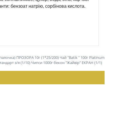
нти: бензоат натрію, сорбінова кислота.
палочка) ПРОЗОРА 10г (1*25/200)
Чай "Batik " 100г Platinum
андарт з/я (1/10)
Чипси 1000г бекон "Жайвір" ЕКРАН (1/1)