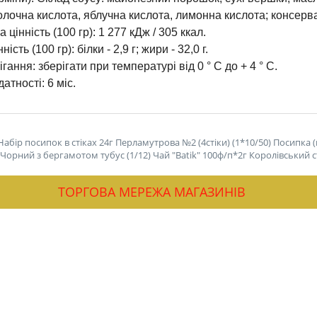
олочна кислота, яблучна кислота, лимонна кислота; консерва
 цінність (100 гр): 1 277 кДж / 305 ккал.
ість (100 гр): білки - 2,9 г; жири - 32,0 г.
гання: зберігати при температурі від 0 ° С до + 4 ° С.
атності: 6 міс.
Набір посипок в стіках 24г Перламутрова №2 (4стіки) (1*10/50)
Посипка (
ey Чорний з бергамотом тубус (1/12)
Чай "Batik" 100ф/п*2г Королівський ст
ТОРГОВА МЕРЕЖА МАГАЗИНІВ