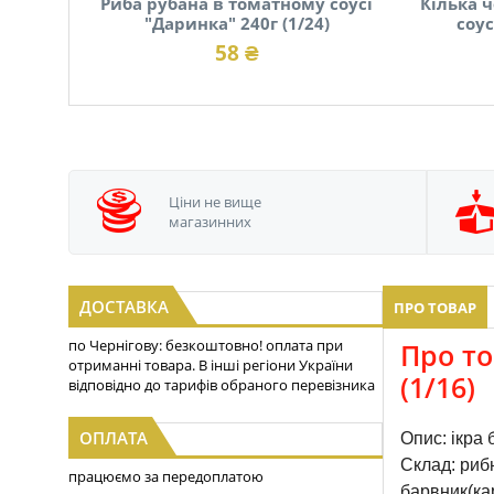
Риба рубана в томатному соусі
Кілька 
"Даринка" 240г (1/24)
соус
58 ₴
Ціни не вище
магазинних
ДОСТАВКА
ПРО ТОВАР
по Чернігову: безкоштовно! оплата при
Про то
отриманні товара. В інші регіони України
(1/16)
відповідно до тарифів обраного перевізника
ОПЛАТА
Опис: ікра 
Склад: рибн
працюємо за передоплатою
барвник(кар