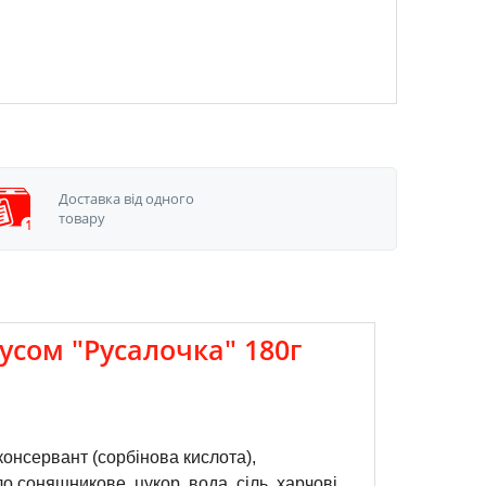
Доставка від одного
товару
усом "Русалочка" 180г
консервант (сорбінова кислота), 
 соняшникове, цукор, вода, сіль, харчові 