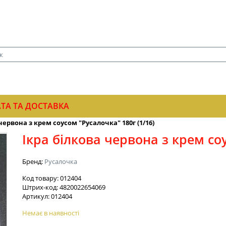
ТА ТА ДОСТАВКА
червона з крем соусом "Русалочка" 180г (1/16)
Ікра білкова червона з крем соу
Бренд:
Русалочка
Код товару:
012404
Штрих-код:
4820022654069
Артикул:
012404
Немає в наявності