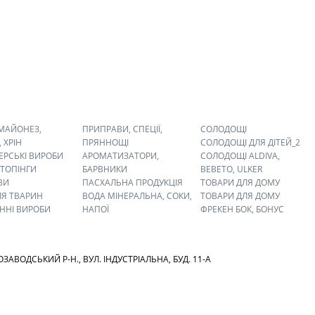
 МАЙОНЕЗ,
ПРИПРАВИ, СПЕЦІЇ,
СОЛОДОЩІ
 ХРІН
ПРЯННОЩІ
СОЛОДОЩІ ДЛЯ ДІТЕЙ_2
ЕРСЬКІ ВИРОБИ
АРОМАТИЗАТОРИ,
СОЛОДОЩІ ALDIVA,
 ТОПІНГИ
БАРВНИКИ
BEBETO, ULKER
ВИ
ПАСХАЛЬНА ПРОДУКЦІЯ
ТОВАРИ ДЛЯ ДОМУ
ЛЯ ТВАРИН
ВОДА МІНЕРАЛЬНА, СОКИ,
ТОВАРИ ДЛЯ ДОМУ
ННІ ВИРОБИ
НАПОЇ
ФРЕКЕН БОК, БОНУС
ОЗАВОДСЬКИЙ Р-Н., ВУЛ. ІНДУСТРІАЛЬНА, БУД. 11-А