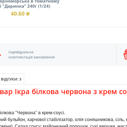
чорноморська в томатному
і "Даринка" 240г (1/24)
40.60 ₴
Iндивідуальна
комплектація замовлення
ВІДГУКИ: 3
вар Ікра білкова червона з крем со
білкова "Червона" в крем-соусі.
ий бульйон, харчової стабілізатор, олія соняшникова, сіль, 
міни). Склад соусу: майонезний порошок, сухі вершки, масло