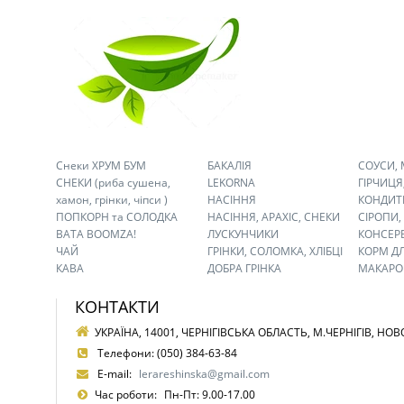
Снеки ХРУМ БУМ
БАКАЛІЯ
СОУСИ,
СНЕКИ (риба сушена,
LEKORNA
ГІРЧИЦЯ,
хамон, грінки, чіпси )
НАСІННЯ
КОНДИТ
ПОПКОРН та СОЛОДКА
НАСІННЯ, АРАХІС, СНЕКИ
СІРОПИ,
ВАТА BOOMZA!
ЛУСКУНЧИКИ
КОНСЕР
ЧАЙ
ГРІНКИ, СОЛОМКА, ХЛІБЦІ
КОРМ Д
КАВА
ДОБРА ГРІНКА
МАКАРО
КОНТАКТИ
УКРАЇНА, 14001, ЧЕРНІГІВСЬКА ОБЛАСТЬ, М.ЧЕРНІГІВ, НОВ
Телефони:
(050) 384-63-84
E-mail:
lerareshinska@gmail.com
Час роботи:
Пн-Пт: 9.00-17.00