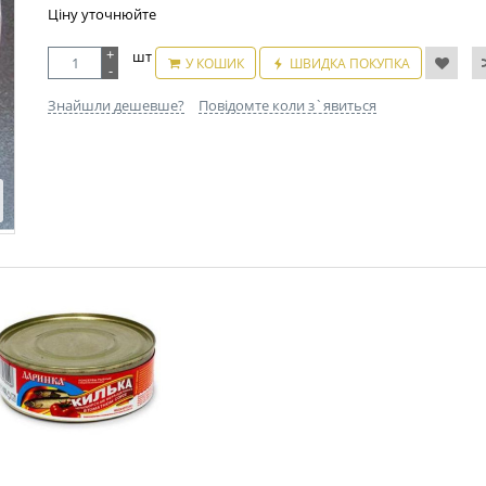
Ціну уточнюйте
+
шт
У КОШИК
ШВИДКА ПОКУПКА
-
Знайшли дешевше?
Повідомте коли з`явиться