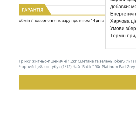
добавки: м
ГАРАНТІЯ
Енергетична
обмін / повернення товару протягом 14 днів
Харчова цінн
Умови збері
Термін прид
Грінки житньо-пшеничні 1,2кг Сметана та зелень JokerS (1/1)
Чорний Цейлон тубус (1/12)
Чай "Batik " 90г Platinum Earl Gr