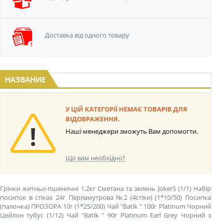
Доставка від одного
товару
НАЗВАНИЕ
У ЦІЙ КАТЕГОРІЇ НЕМАЄ ТОВАРІВ ДЛЯ
ВІДОБРАЖЕННЯ.
Наші менеджери зможуть Вам допомогти.
Що вам необхідно?
Грінки житньо-пшеничні 1,2кг Сметана та зелень JokerS (1/1)
Набір
посипок в стіках 24г Перламутрова №2 (4стіки) (1*10/50)
Посипка
(палочка) ПРОЗОРА 10г (1*25/200)
Чай "Batik " 100г Platinum Чорний
Цейлон тубус (1/12)
Чай "Batik " 90г Platinum Earl Grey Чорний з