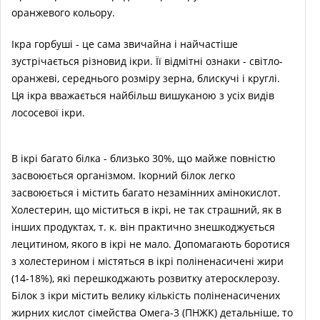
оранжевого кольору.
Ікра горбуші - це сама звичайна і найчастіше
зустрічається різновид ікри. Її відмітні ознаки - світло-
оранжеві, середнього розміру зерна, блискучі і круглі.
Ця ікра вважається найбільш вишуканою з усіх видів
лососевої ікри.
В ікрі багато білка - близько 30%, що майже повністю
засвоюється організмом. Ікорний білок легко
засвоюється і містить багато незамінних амінокислот.
Холестерин, що міститься в ікрі, не так страшний, як в
інших продуктах, т. к. він практично знешкоджується
лецитином, якого в ікрі не мало. Допомагають боротися
з холестерином і містяться в ікрі поліненасичені жири
(14-18%), які перешкоджають розвитку атеросклерозу.
Білок з ікри містить велику кількість поліненасичених
жирних кислот сімейства Омега-3 (ПНЖК) детальніше, то