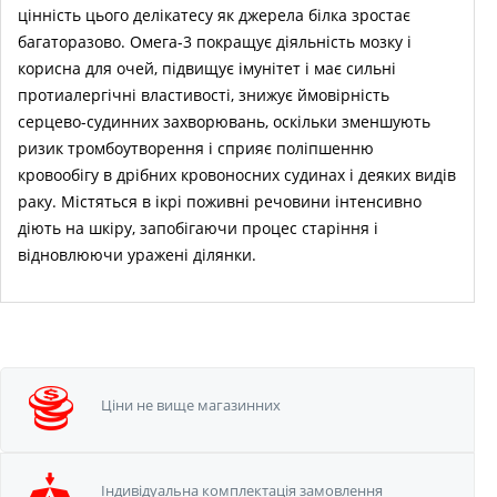
цінність цього делікатесу як джерела білка зростає
багаторазово. Омега-3 покращує діяльність мозку і
корисна для очей, підвищує імунітет і має сильні
протиалергічні властивості, знижує ймовірність
серцево-судинних захворювань, оскільки зменшують
ризик тромбоутворення і сприяє поліпшенню
кровообігу в дрібних кровоносних судинах і деяких видів
раку. Містяться в ікрі поживні речовини інтенсивно
діють на шкіру, запобігаючи процес старіння і
відновлюючи уражені ділянки.
Ціни не вище
магазинних
Iндивідуальна
комплектація замовлення