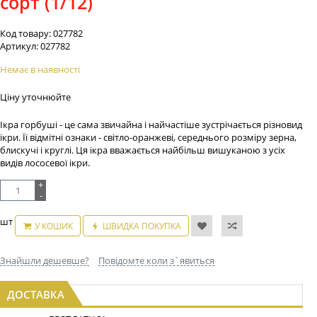
сорт (1/12)
Код товару:
027782
Артикул:
027782
Немає в наявності
Ціну уточнюйте
Ікра горбуші - це сама звичайна і найчастіше зустрічається різновид
ікри. Її відмітні ознаки - світло-оранжеві, середнього розміру зерна,
блискучі і круглі. Ця ікра вважається найбільш вишуканою з усіх
видів лососевої ікри.
+
-
шт
У КОШИК
ШВИДКА ПОКУПКА
Знайшли дешевше?
Повідомте коли з`явиться
ДОСТАВКА