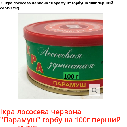
Ікра лососева червона "Парамуш" горбуша 100г перший
сорт (1/12)
Ікра лососева червона
"Парамуш" горбуша 100г перший