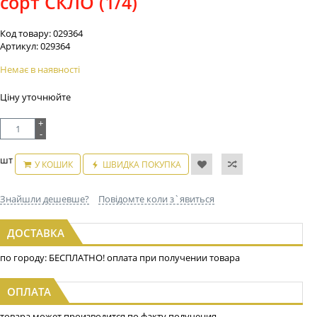
сорт СКЛО (1/4)
Код товару:
029364
Артикул:
029364
Немає в наявності
Ціну уточнюйте
+
-
шт
У КОШИК
ШВИДКА ПОКУПКА
Знайшли дешевше?
Повідомте коли з`явиться
ДОСТАВКА
по городу: БЕСПЛАТНО! оплата при получении товара
ОПЛАТА
товара может производится по факту получения