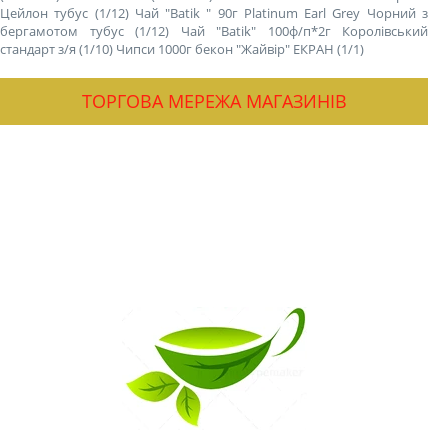
Цейлон тубус (1/12)
Чай "Batik " 90г Platinum Earl Grey Чорний з
бергамотом тубус (1/12)
Чай "Batik" 100ф/п*2г Королівський
стандарт з/я (1/10)
Чипси 1000г бекон "Жайвір" ЕКРАН (1/1)
ТОРГОВА МЕРЕЖА МАГАЗИНІВ