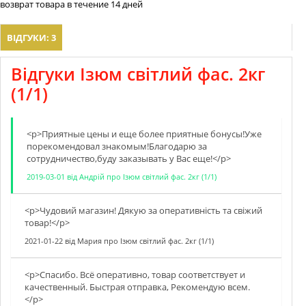
возврат товара в течение 14 дней
ВІДГУКИ: 3
Відгуки Ізюм світлий фас. 2кг
(1/1)
<p>Приятные цены и еще более приятные бонусы!Уже
порекомендовал знакомым!Благодарю за
сотрудничество,буду заказывать у Вас еще!</p>
2019-03-01
від
Андрій
про
Ізюм світлий фас. 2кг (1/1)
<p>Чудовий магазин! Дякую за оперативнiсть та свiжий
товар!</p>
2021-01-22
від
Мария
про
Ізюм світлий фас. 2кг (1/1)
<p>Спасибо. Всё оперативно, товар соответствует и
качественный. Быстрая отправка, Рекомендую всем.
</p>