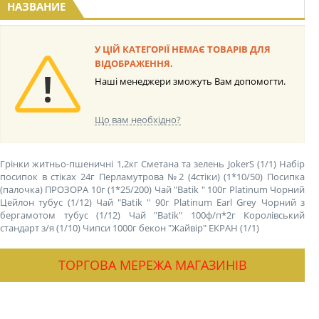
НАЗВАНИЕ
У ЦІЙ КАТЕГОРІЇ НЕМАЄ ТОВАРІВ ДЛЯ
ВІДОБРАЖЕННЯ.
Наші менеджери зможуть Вам допомогти.
Що вам необхідно?
Грінки житньо-пшеничні 1,2кг Сметана та зелень JokerS (1/1)
Набір
посипок в стіках 24г Перламутрова №2 (4стіки) (1*10/50)
Посипка
(палочка) ПРОЗОРА 10г (1*25/200)
Чай "Batik " 100г Platinum Чорний
Цейлон тубус (1/12)
Чай "Batik " 90г Platinum Earl Grey Чорний з
бергамотом тубус (1/12)
Чай "Batik" 100ф/п*2г Королівський
стандарт з/я (1/10)
Чипси 1000г бекон "Жайвір" ЕКРАН (1/1)
ТОРГОВА МЕРЕЖА МАГАЗИНІВ