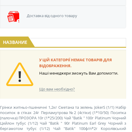
Доставка від одного
товару
НАЗВАНИЕ
У ЦІЙ КАТЕГОРІЇ НЕМАЄ ТОВАРІВ ДЛЯ
ВІДОБРАЖЕННЯ.
Наші менеджери зможуть Вам допомогти.
Що вам необхідно?
Грінки житньо-пшеничні 1,2кг Сметана та зелень JokerS (1/1)
Набір
посипок в стіках 24г Перламутрова №2 (4стіки) (1*10/50)
Посипка
(палочка) ПРОЗОРА 10г (1*25/200)
Чай "Batik " 100г Platinum Чорний
Цейлон тубус (1/12)
Чай "Batik " 90г Platinum Earl Grey Чорний з
бергамотом тубус (1/12)
Чай "Batik" 100ф/п*2г Королівський