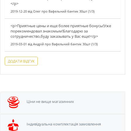
</p>
2019-12-20
від
Олег
про
Вафельний бантик 30шт (1/3)
<p>Приятные цены и еще более приятные бонусы!Уже
порекомендовал знакомым!Благодарю за
сотрудничество,буду заказывать у Вас еще!</p>
2019-03-01
від
Андрій
про
Вафельний бантик 30шт (1/3)
ДОДАТИ ВІДГУК
Ціни не вище
магазинних
Iндивідуальна
комплектація замовлення