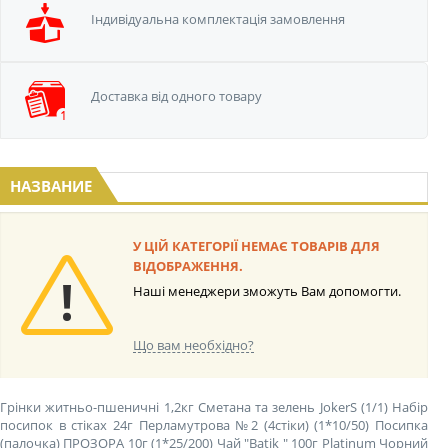
Iндивідуальна
комплектація замовлення
Доставка від одного
товару
НАЗВАНИЕ
У ЦІЙ КАТЕГОРІЇ НЕМАЄ ТОВАРІВ ДЛЯ
ВІДОБРАЖЕННЯ.
Наші менеджери зможуть Вам допомогти.
Що вам необхідно?
Грінки житньо-пшеничні 1,2кг Сметана та зелень JokerS (1/1)
Набір
посипок в стіках 24г Перламутрова №2 (4стіки) (1*10/50)
Посипка
(палочка) ПРОЗОРА 10г (1*25/200)
Чай "Batik " 100г Platinum Чорний