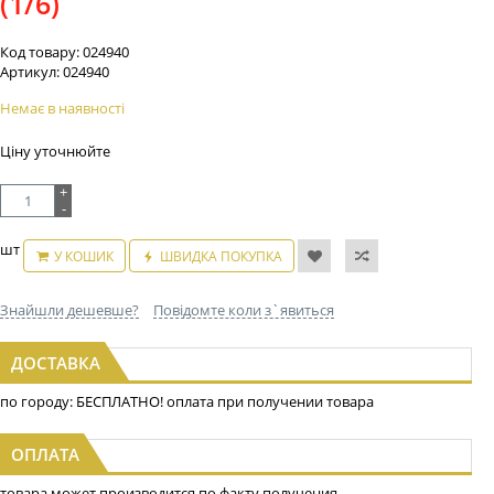
(1/6)
Код товару:
024940
Артикул:
024940
Немає в наявності
Ціну уточнюйте
+
-
шт
У КОШИК
ШВИДКА ПОКУПКА
Знайшли дешевше?
Повідомте коли з`явиться
ДОСТАВКА
по городу: БЕСПЛАТНО! оплата при получении товара
ОПЛАТА
товара может производится по факту получения