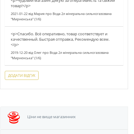
<p>Чудовий магазин! Дякую за оперативнiсть та свiжий
товар!</p>
2021-01-22
від
Мария
про
Вода 2л мінеральна сильногазована
"Мирненська" (1/6)
<p>Спасибо. Всё оперативно, товар соответствует и
качественный. Быстрая отправка, Рекомендую всем.
</p>
2019-12-20
від
Олег
про
Вода 2л мінеральна сильногазована
"Мирненська" (1/6)
ДОДАТИ ВІДГУК
Ціни не вище
магазинних