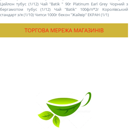
Цейлон тубус (1/12)
Чай "Batik " 90г Platinum Earl Grey Чорний з
бергамотом тубус (1/12)
Чай "Batik" 100ф/п*2г Королівський
стандарт з/я (1/10)
Чипси 1000г бекон "Жайвір" ЕКРАН (1/1)
ТОРГОВА МЕРЕЖА МАГАЗИНІВ