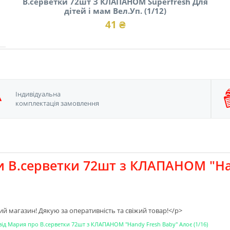
В.серветки 72шт З КЛАПАНОМ Superfresh Для
дітей і мам Вел.Уп. (1/12)
41 ₴
Iндивідуальна
комплектація замовлення
и В.серветки 72шт з КЛАПАНОМ "Ha
й магазин! Дякую за оперативнiсть та свiжий товар!</p>
від
Мария
про
В.серветки 72шт з КЛАПАНОМ "Handy Fresh Baby" Алоє (1/16)