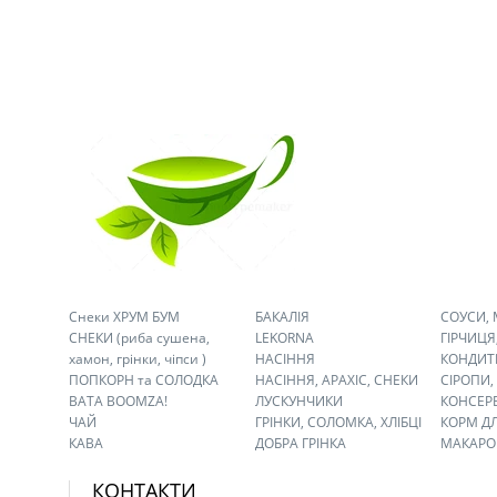
Снеки ХРУМ БУМ
БАКАЛІЯ
СОУСИ,
СНЕКИ (риба сушена,
LEKORNA
ГІРЧИЦЯ,
хамон, грінки, чіпси )
НАСІННЯ
КОНДИТ
ПОПКОРН та СОЛОДКА
НАСІННЯ, АРАХІС, СНЕКИ
СІРОПИ,
ВАТА BOOMZA!
ЛУСКУНЧИКИ
КОНСЕР
ЧАЙ
ГРІНКИ, СОЛОМКА, ХЛІБЦІ
КОРМ Д
КАВА
ДОБРА ГРІНКА
МАКАРО
КОНТАКТИ