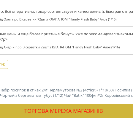
о. Всё оперативно, товар соответствует и качественный. Быстрая отпр
ід
Олег
про
В.серветки 72шт з КЛАПАНОМ "Handy Fresh Baby" Алоє (1/16)
ые цены и еще более приятные бонусы!Уже порекомендовал знакомым
</p>
ід
Андрій
про
В.серветки 72шт з КЛАПАНОМ "Handy Fresh Baby" Алоє (1/16)
ГУК
Набір посипок в стіках 24г Перламутрова №2 (4стіки) (1*10/50)
Посипка (
ey Чорний з бергамотом тубус (1/12)
Чай "Batik" 100ф/п*2г Королівський ст
ТОРГОВА МЕРЕЖА МАГАЗИНІВ