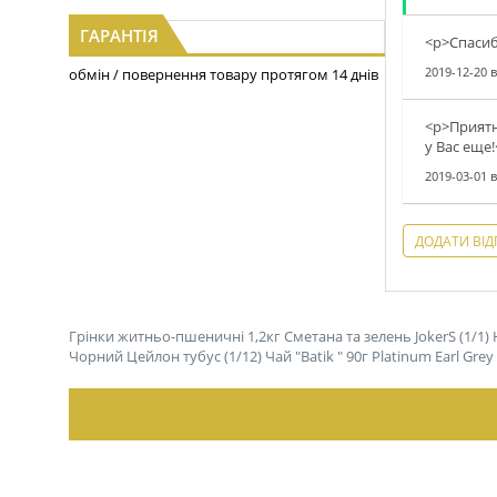
ГАРАНТІЯ
<p>Спасиб
2019-12-20
в
обмін / повернення товару протягом 14 днів
<p>Приятн
у Вас еще!
2019-03-01
в
ДОДАТИ ВІД
Грінки житньо-пшеничні 1,2кг Сметана та зелень JokerS (1/1)
Чорний Цейлон тубус (1/12)
Чай "Batik " 90г Platinum Earl Gr