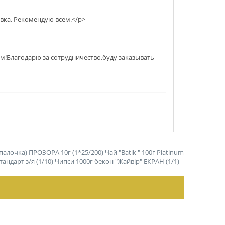
авка, Рекомендую всем.</p>
!Благодарю за сотрудничество,буду заказывать
палочка) ПРОЗОРА 10г (1*25/200)
Чай "Batik " 100г Platinum
андарт з/я (1/10)
Чипси 1000г бекон "Жайвір" ЕКРАН (1/1)