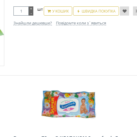
+
шт
У КОШИК
ШВИДКА ПОКУПКА
-
Знайшли дешевше?
Повідомте коли з`явиться