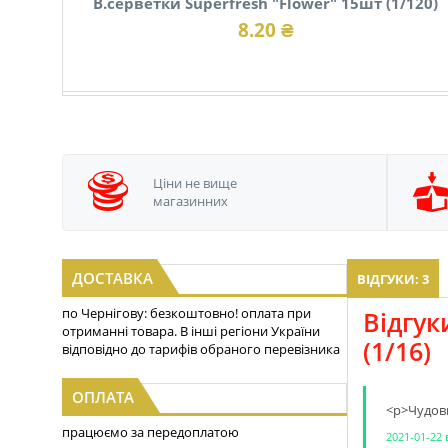
В.серветки Superfresh "Flower" 15шт (1/120)
8.20 ₴
Ціни не вище
магазинних
ДОСТАВКА
ВІДГУКИ: 3
по Чернігову: безкоштовно! оплата при
Відгук
отриманні товара. В інші регіони України
(1/16)
відповідно до тарифів обраного перевізника
ОПЛАТА
<p>Чудови
працюємо за передоплатою
2021-01-22