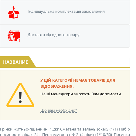
Iндивідуальна
комплектація замовлення
Доставка від одного
товару
НАЗВАНИЕ
У ЦІЙ КАТЕГОРІЇ НЕМАЄ ТОВАРІВ ДЛЯ
ВІДОБРАЖЕННЯ.
Наші менеджери зможуть Вам допомогти.
Що вам необхідно?
Грінки житньо-пшеничні 1,2кг Сметана та зелень JokerS (1/1)
Набір
посипок в стіках 24г Перламутрова №2 (4стіки) (1*10/50)
Посипка