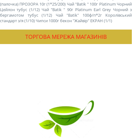
(палочка) ПРОЗОРА 10г (1*25/200)
Чай "Batik " 100г Platinum Чорний
Цейлон тубус (1/12)
Чай "Batik " 90г Platinum Earl Grey Чорний з
бергамотом тубус (1/12)
Чай "Batik" 100ф/п*2г Королівський
стандарт з/я (1/10)
Чипси 1000г бекон "Жайвір" ЕКРАН (1/1)
ТОРГОВА МЕРЕЖА МАГАЗИНІВ