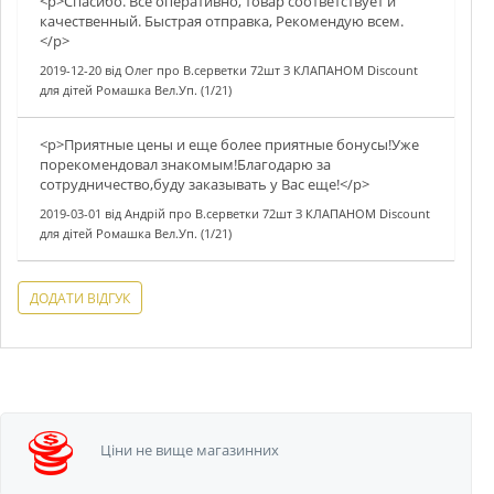
<p>Спасибо. Всё оперативно, товар соответствует и
качественный. Быстрая отправка, Рекомендую всем.
</p>
2019-12-20
від
Олег
про
В.серветки 72шт З КЛАПАНОМ Discount
для дітей Ромашка Вел.Уп. (1/21)
<p>Приятные цены и еще более приятные бонусы!Уже
порекомендовал знакомым!Благодарю за
сотрудничество,буду заказывать у Вас еще!</p>
2019-03-01
від
Андрій
про
В.серветки 72шт З КЛАПАНОМ Discount
для дітей Ромашка Вел.Уп. (1/21)
ДОДАТИ ВІДГУК
Ціни не вище
магазинних