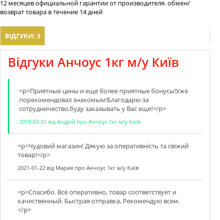
12 месяцев официальной гарантии от производителя. обмен/
возврат товара в течение 14 дней
ВІДГУКИ: 3
Відгуки Анчоус 1кг м/у Київ
<p>Приятные цены и еще более приятные бонусы!Уже
порекомендовал знакомым!Благодарю за
сотрудничество,буду заказывать у Вас еще!</p>
2019-03-01
від
Андрій
про
Анчоус 1кг м/у Київ
<p>Чудовий магазин! Дякую за оперативнiсть та свiжий
товар!</p>
2021-01-22
від
Мария
про
Анчоус 1кг м/у Київ
<p>Спасибо. Всё оперативно, товар соответствует и
качественный. Быстрая отправка, Рекомендую всем.
</p>