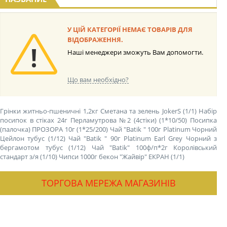
У ЦІЙ КАТЕГОРІЇ НЕМАЄ ТОВАРІВ ДЛЯ
ВІДОБРАЖЕННЯ.
Наші менеджери зможуть Вам допомогти.
Що вам необхідно?
Грінки житньо-пшеничні 1,2кг Сметана та зелень JokerS (1/1)
Набір
посипок в стіках 24г Перламутрова №2 (4стіки) (1*10/50)
Посипка
(палочка) ПРОЗОРА 10г (1*25/200)
Чай "Batik " 100г Platinum Чорний
Цейлон тубус (1/12)
Чай "Batik " 90г Platinum Earl Grey Чорний з
бергамотом тубус (1/12)
Чай "Batik" 100ф/п*2г Королівський
стандарт з/я (1/10)
Чипси 1000г бекон "Жайвір" ЕКРАН (1/1)
ТОРГОВА МЕРЕЖА МАГАЗИНІВ