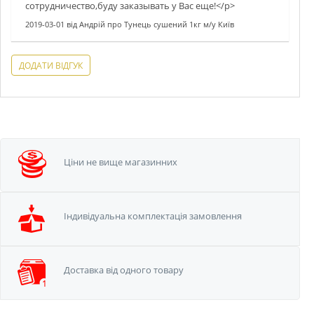
сотрудничество,буду заказывать у Вас еще!</p>
2019-03-01
від
Андрій
про
Тунець сушений 1кг м/у Київ
ДОДАТИ ВІДГУК
Ціни не вище
магазинних
Iндивідуальна
комплектація замовлення
Доставка від одного
товару