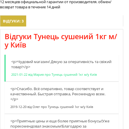
12 месяцев официальной гарантии от производителя. обмен/
возврат товара в течение 14 дней
ВІДГУКИ: 3
Відгуки Тунець сушений 1кг м/
у Київ
<p>Чудовий магазин! Дякую за оперативнiсть та свiжий
товар!</p>
2021-01-22
від
Мария
про
Тунець сушений 1кг м/у Київ
<p>Спасибо. Всё оперативно, товар соответствует и
качественный. Быстрая отправка, Рекомендую всем.
</p>
2019-12-20
від
Олег
про
Тунець сушений 1кг м/у Київ
<p>Приятные цены и еще более приятные бонусы!Уже
порекомендовал знакомым!Благодарю за