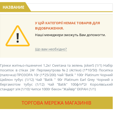
НАЗВАНИЕ
У ЦІЙ КАТЕГОРІЇ НЕМАЄ ТОВАРІВ ДЛЯ
ВІДОБРАЖЕННЯ.
Наші менеджери зможуть Вам допомогти.
Що вам необхідно?
Грінки житньо-пшеничні 1,2кг Сметана та зелень JokerS (1/1)
Набір
посипок в стіках 24г Перламутрова №2 (4стіки) (1*10/50)
Посипка
(палочка) ПРОЗОРА 10г (1*25/200)
Чай "Batik " 100г Platinum Чорний
Цейлон тубус (1/12)
Чай "Batik " 90г Platinum Earl Grey Чорний з
бергамотом тубус (1/12)
Чай "Batik" 100ф/п*2г Королівський
стандарт з/я (1/10)
Чипси 1000г бекон "Жайвір" ЕКРАН (1/1)
ТОРГОВА МЕРЕЖА МАГАЗИНІВ