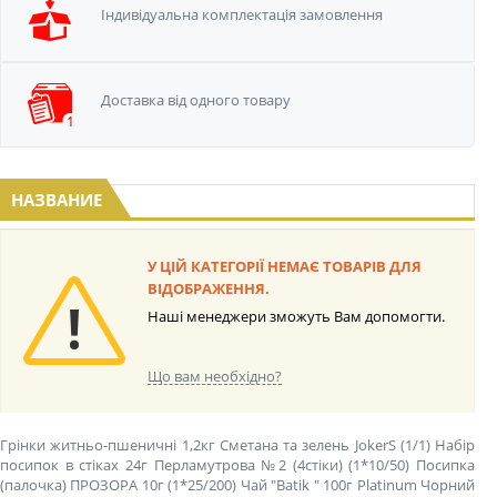
Iндивідуальна
комплектація замовлення
Доставка від одного
товару
НАЗВАНИЕ
У ЦІЙ КАТЕГОРІЇ НЕМАЄ ТОВАРІВ ДЛЯ
ВІДОБРАЖЕННЯ.
Наші менеджери зможуть Вам допомогти.
Що вам необхідно?
Грінки житньо-пшеничні 1,2кг Сметана та зелень JokerS (1/1)
Набір
посипок в стіках 24г Перламутрова №2 (4стіки) (1*10/50)
Посипка
(палочка) ПРОЗОРА 10г (1*25/200)
Чай "Batik " 100г Platinum Чорний