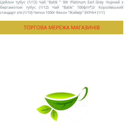
Цейлон тубус (1/12)
Чай "Batik " 90г Platinum Earl Grey Чорний з
бергамотом тубус (1/12)
Чай "Batik" 100ф/п*2г Королівський
стандарт з/я (1/10)
Чипси 1000г бекон "Жайвір" ЕКРАН (1/1)
ТОРГОВА МЕРЕЖА МАГАЗИНІВ