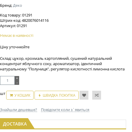
Бренд:
Деко
Код товару:
01291
Штрих-код:
4820076014116
Артикул:
01291
Немає в наявності
Ціну уточнюйте
Склад: цукор, крохмаль картопляний, сушений натуральний
концентрат яблучного соку, ароматизатор, ідентичний
натуральному "Полуниця", регулятор кислотності лимонна кислота
+
-
шт
У КОШИК
ШВИДКА ПОКУПКА
Знайшли дешевше?
Повідомте коли з`явиться
ДОСТАВКА