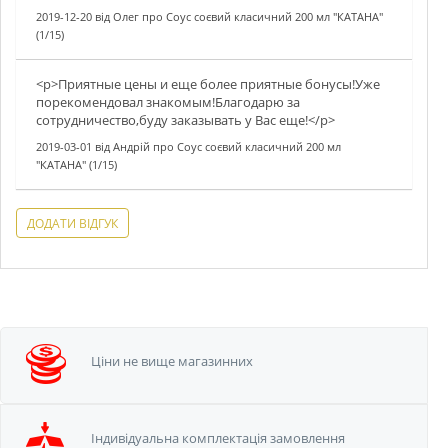
2019-12-20
від
Олег
про
Соус соєвий класичний 200 мл "КАТАНА"
(1/15)
<p>Приятные цены и еще более приятные бонусы!Уже
порекомендовал знакомым!Благодарю за
сотрудничество,буду заказывать у Вас еще!</p>
2019-03-01
від
Андрій
про
Соус соєвий класичний 200 мл
"КАТАНА" (1/15)
ДОДАТИ ВІДГУК
Ціни не вище
магазинних
Iндивідуальна
комплектація замовлення