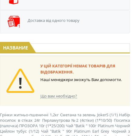
Доставка від одного
товару
НАЗВАНИЕ
У ЦІЙ КАТЕГОРІЇ НЕМАЄ ТОВАРІВ ДЛЯ
ВІДОБРАЖЕННЯ.
Наші менеджери зможуть Вам допомогти.
Що вам необхідно?
Грінки житньо-пшеничні 1,2кг Сметана та зелень JokerS (1/1)
Набір
посипок в стіках 24г Перламутрова №2 (4стіки) (1*10/50)
Посипка
(палочка) ПРОЗОРА 10г (1*25/200)
Чай "Batik " 100г Platinum Чорний
Цейлон тубус (1/12)
Чай "Batik " 90г Platinum Earl Grey Чорний з