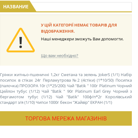
НАЗВАНИЕ
У ЦІЙ КАТЕГОРІЇ НЕМАЄ ТОВАРІВ ДЛЯ
ВІДОБРАЖЕННЯ.
Наші менеджери зможуть Вам допомогти.
Що вам необхідно?
Грінки житньо-пшеничні 1,2кг Сметана та зелень JokerS (1/1)
Набір
посипок в стіках 24г Перламутрова №2 (4стіки) (1*10/50)
Посипка
(палочка) ПРОЗОРА 10г (1*25/200)
Чай "Batik " 100г Platinum Чорний
Цейлон тубус (1/12)
Чай "Batik " 90г Platinum Earl Grey Чорний з
бергамотом тубус (1/12)
Чай "Batik" 100ф/п*2г Королівський
стандарт з/я (1/10)
Чипси 1000г бекон "Жайвір" ЕКРАН (1/1)
ТОРГОВА МЕРЕЖА МАГАЗИНІВ