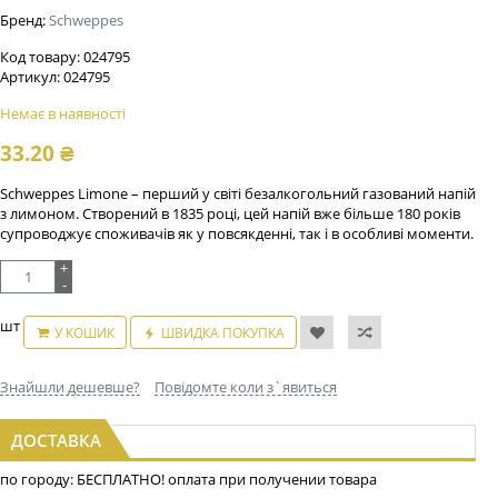
Бренд:
Schweppes
Код товару:
024795
Артикул:
024795
Немає в наявності
33.20
₴
Schweppes Limone – перший у світі безалкогольний газований напій
з лимоном. Створений в 1835 році, цей напій вже більше 180 років
супроводжує споживачів як у повсякденні, так і в особливі моменти.
+
-
шт
У КОШИК
ШВИДКА ПОКУПКА
Знайшли дешевше?
Повідомте коли з`явиться
ДОСТАВКА
по городу: БЕСПЛАТНО! оплата при получении товара