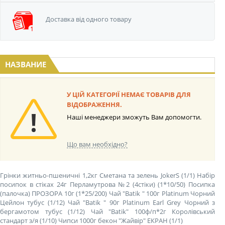
Доставка від одного
товару
НАЗВАНИЕ
У ЦІЙ КАТЕГОРІЇ НЕМАЄ ТОВАРІВ ДЛЯ
ВІДОБРАЖЕННЯ.
Наші менеджери зможуть Вам допомогти.
Що вам необхідно?
Грінки житньо-пшеничні 1,2кг Сметана та зелень JokerS (1/1)
Набір
посипок в стіках 24г Перламутрова №2 (4стіки) (1*10/50)
Посипка
(палочка) ПРОЗОРА 10г (1*25/200)
Чай "Batik " 100г Platinum Чорний
Цейлон тубус (1/12)
Чай "Batik " 90г Platinum Earl Grey Чорний з
бергамотом тубус (1/12)
Чай "Batik" 100ф/п*2г Королівський
стандарт з/я (1/10)
Чипси 1000г бекон "Жайвір" ЕКРАН (1/1)