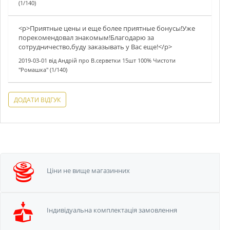
(1/140)
<p>Приятные цены и еще более приятные бонусы!Уже
порекомендовал знакомым!Благодарю за
сотрудничество,буду заказывать у Вас еще!</p>
2019-03-01
від
Андрій
про
В.серветки 15шт 100% Чистоти
"Ромашка" (1/140)
ДОДАТИ ВІДГУК
Ціни не вище
магазинних
Iндивідуальна
комплектація замовлення