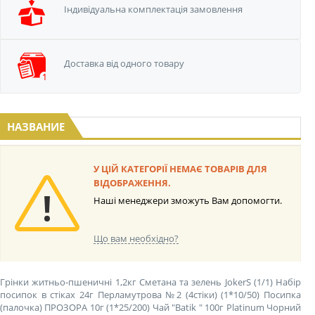
Iндивідуальна
комплектація замовлення
Доставка від одного
товару
НАЗВАНИЕ
У ЦІЙ КАТЕГОРІЇ НЕМАЄ ТОВАРІВ ДЛЯ
ВІДОБРАЖЕННЯ.
Наші менеджери зможуть Вам допомогти.
Що вам необхідно?
Грінки житньо-пшеничні 1,2кг Сметана та зелень JokerS (1/1)
Набір
посипок в стіках 24г Перламутрова №2 (4стіки) (1*10/50)
Посипка
(палочка) ПРОЗОРА 10г (1*25/200)
Чай "Batik " 100г Platinum Чорний