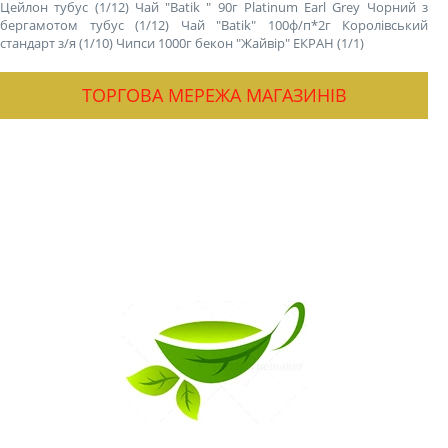
Цейлон тубус (1/12)
Чай "Batik " 90г Platinum Earl Grey Чорний з
бергамотом тубус (1/12)
Чай "Batik" 100ф/п*2г Королівський
стандарт з/я (1/10)
Чипси 1000г бекон "Жайвір" ЕКРАН (1/1)
ТОРГОВА МЕРЕЖА МАГАЗИНІВ