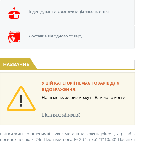
Iндивідуальна
комплектація замовлення
Доставка від одного
товару
НАЗВАНИЕ
У ЦІЙ КАТЕГОРІЇ НЕМАЄ ТОВАРІВ ДЛЯ
ВІДОБРАЖЕННЯ.
Наші менеджери зможуть Вам допомогти.
Що вам необхідно?
Грінки житньо-пшеничні 1,2кг Сметана та зелень JokerS (1/1)
Набір
посипок в стіках 24г Перламутрова №2 (4стіки) (1*10/50)
Посипка