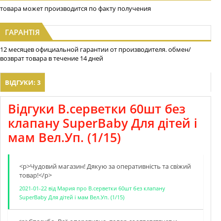
товара может производится по факту получения
ГАРАНТІЯ
12 месяцев официальной гарантии от производителя. обмен/
возврат товара в течение 14 дней
ВІДГУКИ: 3
Відгуки В.серветки 60шт без
клапану SuperBaby Для дітей і
мам Вел.Уп. (1/15)
<p>Чудовий магазин! Дякую за оперативнiсть та свiжий
товар!</p>
2021-01-22
від
Мария
про
В.серветки 60шт без клапану
SuperBaby Для дітей і мам Вел.Уп. (1/15)