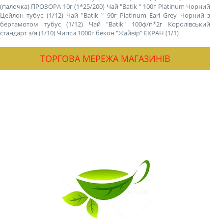
(палочка) ПРОЗОРА 10г (1*25/200)
Чай "Batik " 100г Platinum Чорний
Цейлон тубус (1/12)
Чай "Batik " 90г Platinum Earl Grey Чорний з
бергамотом тубус (1/12)
Чай "Batik" 100ф/п*2г Королівський
стандарт з/я (1/10)
Чипси 1000г бекон "Жайвір" ЕКРАН (1/1)
ТОРГОВА МЕРЕЖА МАГАЗИНІВ