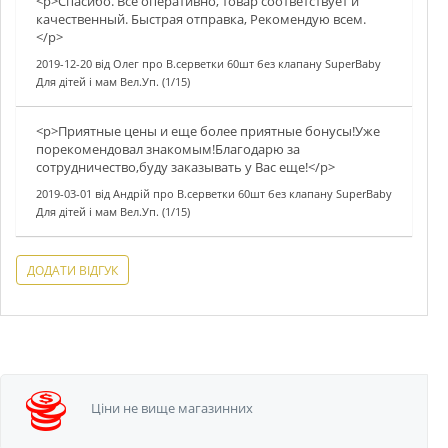
<p>Спасибо. Всё оперативно, товар соответствует и
качественный. Быстрая отправка, Рекомендую всем.
</p>
2019-12-20
від
Олег
про
В.серветки 60шт без клапану SuperBaby
Для дітей і мам Вел.Уп. (1/15)
<p>Приятные цены и еще более приятные бонусы!Уже
порекомендовал знакомым!Благодарю за
сотрудничество,буду заказывать у Вас еще!</p>
2019-03-01
від
Андрій
про
В.серветки 60шт без клапану SuperBaby
Для дітей і мам Вел.Уп. (1/15)
ДОДАТИ ВІДГУК
Ціни не вище
магазинних